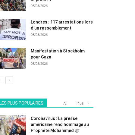
03/08/2026
Londres : 117 arrestations lors
d’un rassemblement
03/08/2026
Manifestation à Stockholm
pour Gaza
03/08/2026
LES PLUS POPULAIRES
All
Plus
Coronavirus : La presse
américaine rend hommage au
Prophète Mohammed ﷺ