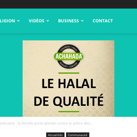
LIGION
VIDÉOS
BUSINESS
CONTACT
edouane : la famille porte plainte contre la police des...
Actualités
Communauté