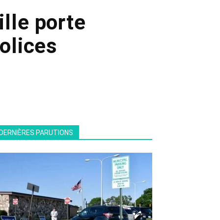
lle porte
polices
DERNIÈRES PARUTIONS