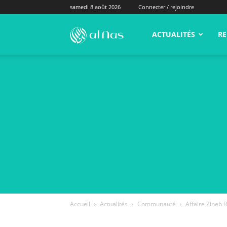
samedi 8 août 2026
Connecter / rejoindre
alNas.fr
ACTUALITÉS
RE
Accueil
Actualités
Communauté
Affaire Zineb R