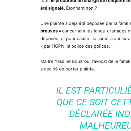
tout,
le procureur en charge de l’enquête éta
été signalé.
Étonnant non ?
Une plainte a déjà été déposée par la famill
preuves »
concernant les lance-grenades no
déposée, et pour cause : la caméra qui aurai
» par l’IGPN, la police des polices.
Maître Yassine Bouzrou, l’avocat de la famil
a décidé de porter plainte.
IL EST PARTICU
QUE CE SOIT CET
DÉCLARÉE INO
MALHEUREU