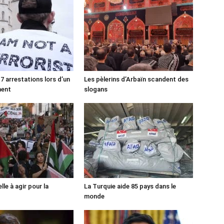
7 arrestations lors d’un
Les pèlerins d’Arbaïn scandent des
ment
slogans
lle à agir pour la
La Turquie aide 85 pays dans le
monde