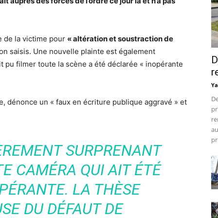
it auprès des forces de l’ordre ce jour là et n’a pas
e de la victime pour
« altération et soustraction de
n saisis. Une nouvelle plainte est également
D
t pu filmer toute la scène a été déclarée « inopérante
r
Ya
De
le, dénonce un « faux en écriture publique aggravé » et
pr
re
au
pr
LIÈREMENT SURPRENANT
TE CAMÉRA QUI AIT ÉTÉ
PÉRANTE. LA THÈSE
SE DU DÉFAUT DE