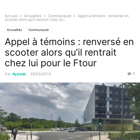
Accueil
Actualités
Communauté
Appel à témoins : renversé en
scooter alors qu’il rentrait chez lui...
Actualités
Communauté
Appel à témoins : renversé en
scooter alors qu’il rentrait
chez lui pour le Ftour
0
Par
Ayyoub
-
29/05/2019