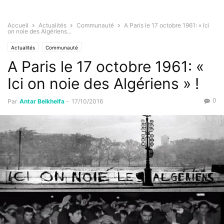
Accueil
Actualités
Communauté
A Paris le 17 octobre 1961: « Ici
on noie des Algériens...
Actualités
Communauté
A Paris le 17 octobre 1961: «
Ici on noie des Algériens » !
0
Par
Antar Belkhelfa
-
17/10/2016