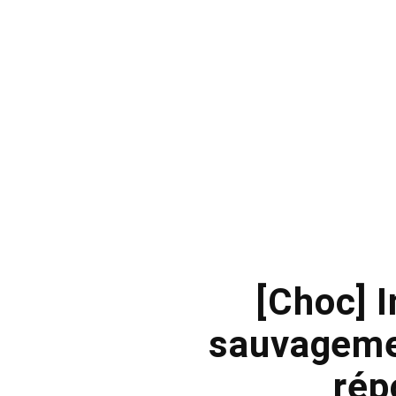
[Choc] 
sauvagemen
rép