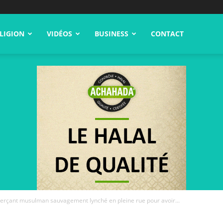
LIGION
VIDÉOS
BUSINESS
CONTACT
erçant musulman sauvagement lynché en pleine rue pour avoir...