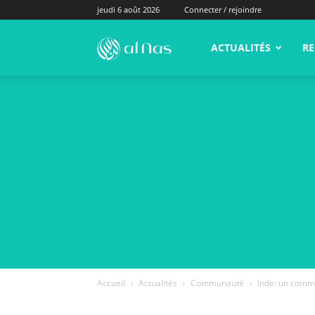
jeudi 6 août 2026
Connecter / rejoindre
alNas.fr
ACTUALITÉS
RE
Accueil
Actualités
Communauté
Inde: un comm