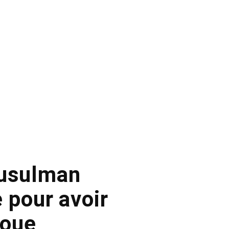
musulman
 pour avoir
doue