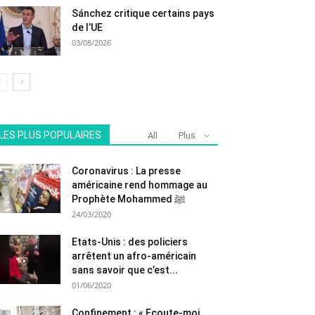
Sánchez critique certains pays
de l’UE
03/08/2026
LES PLUS POPULAIRES
All
Plus
Coronavirus : La presse
américaine rend hommage au
Prophète Mohammed ﷺ
24/03/2020
Etats-Unis : des policiers
arrêtent un afro-américain
sans savoir que c’est...
01/06/2020
Confinement : « Ecoute-moi