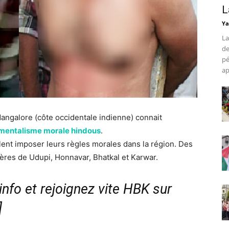
L
Ya
La
de
pé
ap
Mangalore (côte occidentale indienne) connait
mentalisme morale hindous
.
ent imposer leurs règles morales dans la région. Des
tières de Udupi, Honnavar, Bhatkal et Karwar.
nfo et rejoignez vite HBK sur
]