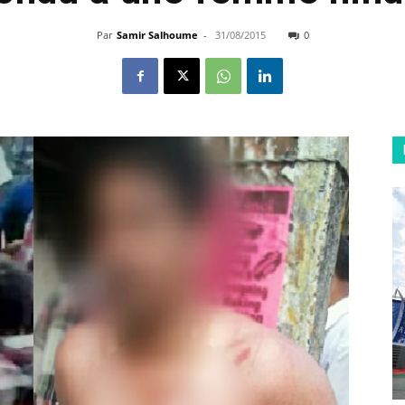
Par
Samir Salhoume
-
31/08/2015
0