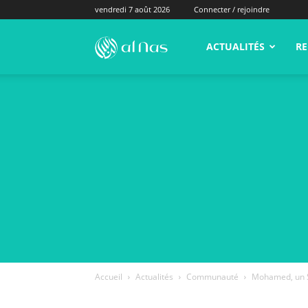
vendredi 7 août 2026
Connecter / rejoindre
alNas.fr
ACTUALITÉS
RE
Accueil
Actualités
Communauté
Mohamed, un Sy