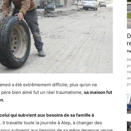
D
r
Ya
De
pr
re
au
pr
hamed a été extrêmement difficile; plus qu’on ne
n père bien aimé fut un réel traumatisme,
sa maison fut
n.
celui qui subvient aux besoins de sa famille à
x. Il travaille toute la journée à Alep, à changer des
aut pour subvenir aux besoins de sa mère devenue veuve