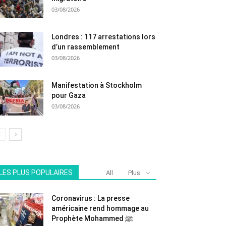
03/08/2026
Londres : 117 arrestations lors
d’un rassemblement
03/08/2026
Manifestation à Stockholm
pour Gaza
03/08/2026
LES PLUS POPULAIRES
All
Plus
Coronavirus : La presse
américaine rend hommage au
Prophète Mohammed ﷺ