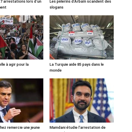
7 arrestations lors d’un
Les pèlerins d’Arbaïn scandent des
ment
slogans
lle à agir pour la
La Turquie aide 85 pays dans le
monde
ez remercie une jeune
Mamdani étudie l’arrestation de