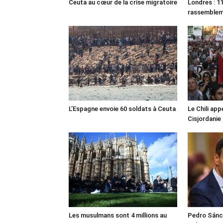
Ceuta au cœur de la crise migratoire
Londres : 11
rassemble
L’Espagne envoie 60 soldats à Ceuta
Le Chili appe
Cisjordanie
Les musulmans sont 4 millions au
Pedro Sánch