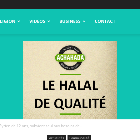
LIGION
VIDÉOS
BUSINESS
CONTACT
rien de 12 ans, subvient seul aux besoins de...
Actualités
Communauté