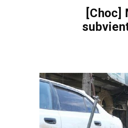
[Choc] 
subvient