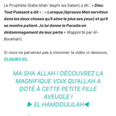
Le Prophète (Salla Allah ‘alayhi wa Salam) a dit : «
Dieu
Tout Puissant a dit
» : «
Lorsque j’éprouve Mon serviteur
dans les deux choses qu’il aime le plus ses yeux) et qu’il
se montre patient. Je lui donne le Paradis en
dédommagement de leur perte
» (
Rapporté par Al-
Boukhari
).
Si vous ne parvenez pas à visionner la vidéo ci-dessous,
CLIQUEZ ICI
.
MA SHA ALLAH ! DÉCOUVREZ LA
MAGNIFIQUE VOIX QU'ALLAH A
DOTÉ À CETTE PETITE FILLE
AVEUGLE !
► EL HAMDOULILAH◄