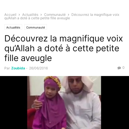
Accueil
Actualités
Communauté
Découvrez la magnifique voix
qu’Allah a doté à cette petite fille aveugle
Actualités
Communauté
Découvrez la magnifique voix
qu’Allah a doté à cette petite
fille aveugle
0
Par
Zoubida
-
26/06/2016