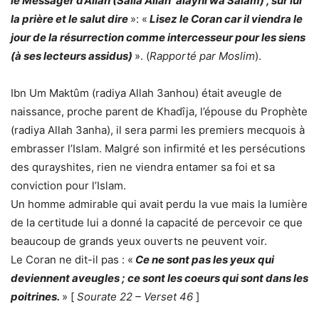
le Messager d’Allah (Salla Allah ‘alayhi wa Salam) , sur lui
la prière et le salut dire
»: «
Lisez le Coran car il viendra le
jour de la résurrection comme intercesseur pour les siens
(à ses lecteurs assidus)
». (
Rapporté par Moslim
).
Ibn Um Maktûm (radiya Allah 3anhou) était aveugle de
naissance, proche parent de Khadîja, l’épouse du Prophète
(radiya Allah 3anha), il sera parmi les premiers mecquois à
embrasser l’Islam. Malgré son infirmité et les persécutions
des qurayshites, rien ne viendra entamer sa foi et sa
conviction pour l’Islam.
Un homme admirable qui avait perdu la vue mais la lumière
de la certitude lui a donné la capacité de percevoir ce que
beaucoup de grands yeux ouverts ne peuvent voir.
Le Coran ne dit-il pas : «
Ce ne sont pas les yeux qui
deviennent aveugles ; ce sont les coeurs qui sont dans les
poitrines.
» [
Sourate 22 – Verset 46
]