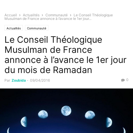
Accueil
Actualités
Communauté
Le Conseil Théologique
Musulman de France annonce à l’avance le 1er jour...
Actualités
Communauté
Le Conseil Théologique
Musulman de France
annonce à l’avance le 1er jour
du mois de Ramadan
0
Par
Zoubida
-
09/04/2016