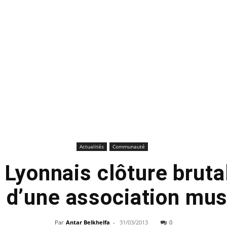
Actualités
Communauté
 Lyonnais clôture brut
 d’une association mu
Par
Antar Belkhelfa
-
31/03/2013
0