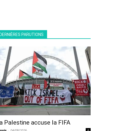
DERNIÈRES PARUTIONS
a Palestine accuse la FIFA
nnis
-
04/08/2026
0