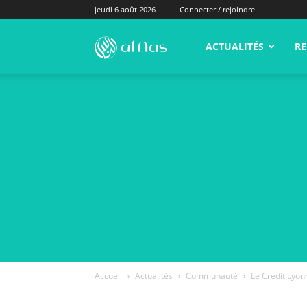
jeudi 6 août 2026
Connecter / rejoindre
alNas.fr
ACTUALITÉS
RE
Accueil
Actualités
Communauté
Le Crédit Lyon