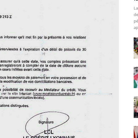
La
de
pé
ap