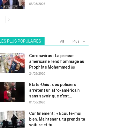
03/08/2026
LES PLUS POPULAIRES
All
Plus
Coronavirus : La presse
américaine rend hommage au
Prophète Mohammed ﷺ
24/03/2020
Etats-Unis : des policiers
arrêtent un afro-américain
sans savoir que c’est...
01/06/2020
Confinement : « Ecoute-moi
bien. Maintenant, tu prends ta
voiture et tu...