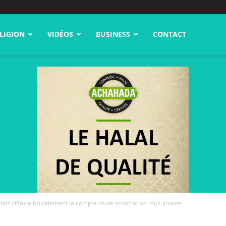
LIGION
VIDÉOS
BUSINESS
CONTACT
nais clôture brutalement le compte d’une association musulmane