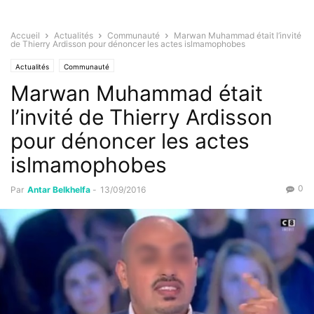
Accueil
Actualités
Communauté
Marwan Muhammad était l’invité
de Thierry Ardisson pour dénoncer les actes islmamophobes
Actualités
Communauté
Marwan Muhammad était
l’invité de Thierry Ardisson
pour dénoncer les actes
islmamophobes
0
Par
Antar Belkhelfa
-
13/09/2016