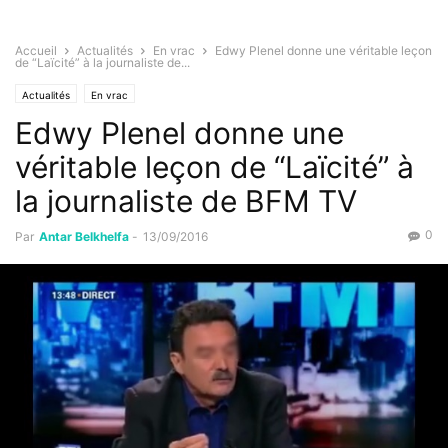
Accueil
Actualités
En vrac
Edwy Plenel donne une véritable leçon
de “Laïcité” à la journaliste de...
Actualités
En vrac
Edwy Plenel donne une
véritable leçon de “Laïcité” à
la journaliste de BFM TV
0
Par
Antar Belkhelfa
-
13/09/2016