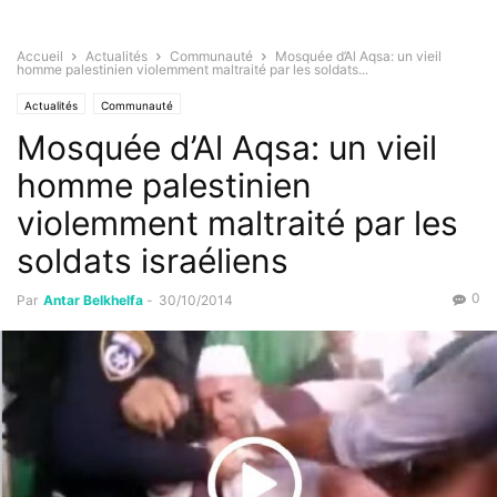
Accueil
Actualités
Communauté
Mosquée d’Al Aqsa: un vieil
homme palestinien violemment maltraité par les soldats...
Actualités
Communauté
Mosquée d’Al Aqsa: un vieil
homme palestinien
violemment maltraité par les
soldats israéliens
0
Par
Antar Belkhelfa
-
30/10/2014