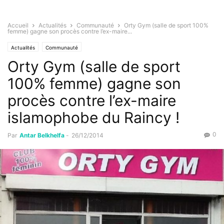
Accueil
Actualités
Communauté
Orty Gym (salle de sport 100%
femme) gagne son procès contre l’ex-maire...
Actualités
Communauté
Orty Gym (salle de sport
100% femme) gagne son
procès contre l’ex-maire
islamophobe du Raincy !
0
Par
Antar Belkhelfa
-
26/12/2014