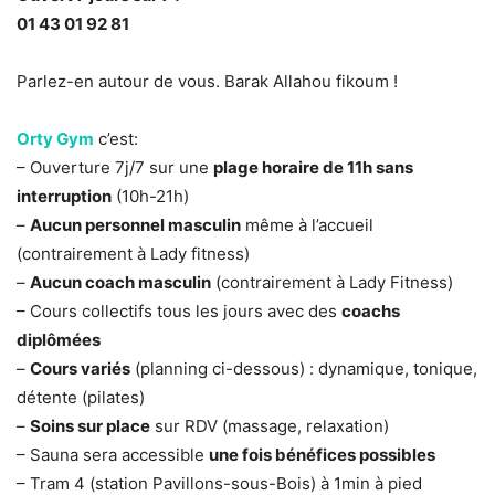
01 43 01 92 81
Parlez-en autour de vous. Barak Allahou fikoum !
Orty Gym
c’est:
– Ouverture 7j/7 sur une
plage horaire de 11h sans
interruption
(10h-21h)
–
Aucun personnel masculin
même à l’accueil
(contrairement à Lady fitness)
–
Aucun coach masculin
(contrairement à Lady Fitness)
– Cours collectifs tous les jours avec des
coachs
diplômées
–
Cours variés
(planning ci-dessous) : dynamique, tonique,
détente (pilates)
–
Soins sur place
sur RDV (massage, relaxation)
– Sauna sera accessible
une fois bénéfices possibles
– Tram 4 (station Pavillons-sous-Bois) à 1min à pied