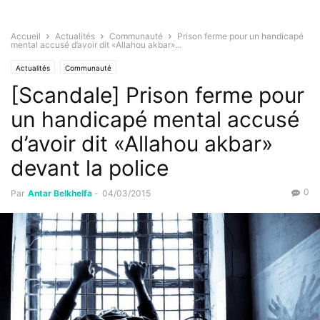
Accueil
Actualités
Communauté
Prison ferme pour un handicapé
mental accusé d’avoir dit «Allahou akbar»...
Actualités
Communauté
[Scandale] Prison ferme pour
un handicapé mental accusé
d’avoir dit «Allahou akbar»
devant la police
0
Par
Antar Belkhelfa
-
04/03/2015