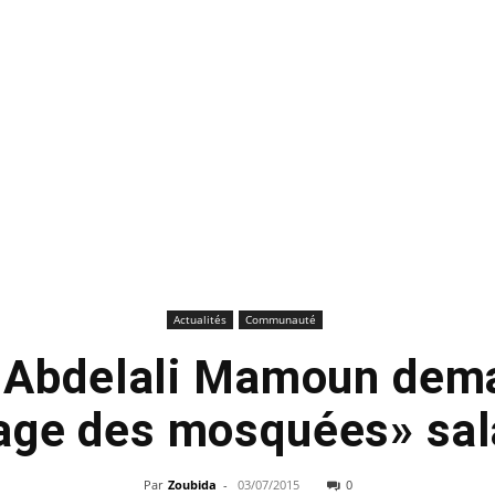
Actualités
Communauté
] Abdelali Mamoun dem
age des mosquées» sala
Par
Zoubida
-
03/07/2015
0