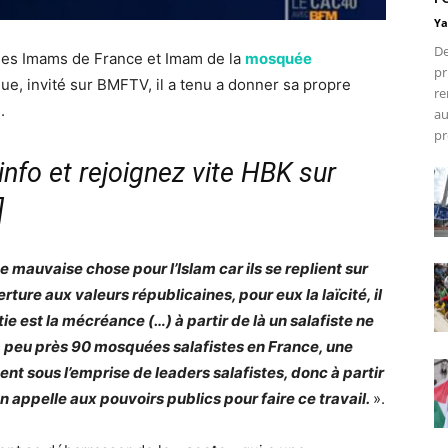
Ya
De
des Imams de France et Imam de la
mosquée
pr
ue, invité sur BMFTV, il a tenu a donner sa propre
re
.
au
pr
nfo et rejoignez vite HBK sur
]
e mauvaise chose pour l’Islam car ils se replient sur
ture aux valeurs républicaines, pour eux la laïcité, il
ie est la mécréance (…) à partir de là un salafiste ne
à peu près 90 mosquées salafistes en France, une
nt sous l’emprise de leaders salafistes, donc à partir
’en appelle aux pouvoirs publics pour faire ce travail.
».