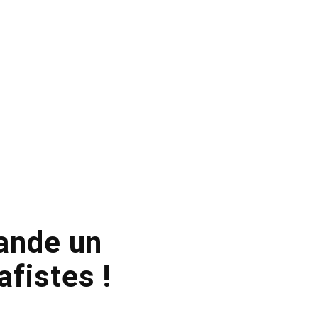
ande un
fistes !