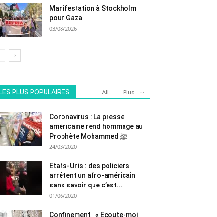
Manifestation à Stockholm
pour Gaza
03/08/2026
LES PLUS POPULAIRES
All
Plus
Coronavirus : La presse
américaine rend hommage au
Prophète Mohammed ﷺ
24/03/2020
Etats-Unis : des policiers
arrêtent un afro-américain
sans savoir que c’est...
01/06/2020
Confinement : « Ecoute-moi