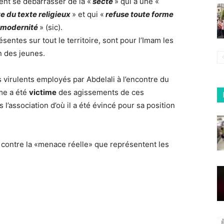
ent se débarrasser de la «
secte
» qui a une «
te du texte religieux
» et qui «
refuse toute forme
a modernité
» (sic).
entes sur tout le territoire, sont pour l’Imam les
n des jeunes.
 virulents employés par Abdelali à l’encontre du
me a été
victime
des agissements de ces
 l’association d’où il a été évincé pour sa position
 contre la «menace réelle» que représentent les