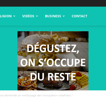
LIGION
VIDÉOS
BUSINESS
CONTACT
un demande un «nettoyage des mosquées» salafistes !