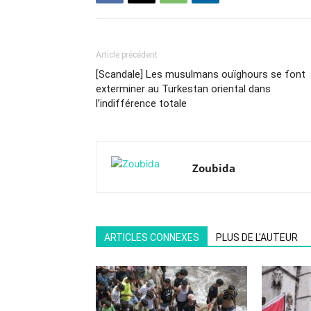
Article précédent
[Scandale] Les musulmans ouïghours se font
exterminer au Turkestan oriental dans
l’indifférence totale
Zoubida
ARTICLES CONNEXES
PLUS DE L'AUTEUR