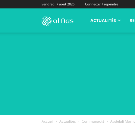
vendredi 7 août 2026
Connecter / rejoindre
alNas.fr
ACTUALITÉS
RE
Accueil
Actualités
Communauté
Abdelali Mamo