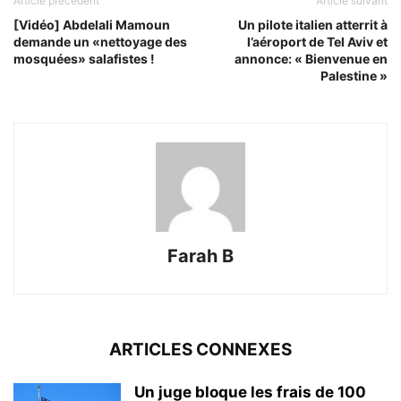
Article précédent
Article suivant
[Vidéo] Abdelali Mamoun
Un pilote italien atterrit à
demande un «nettoyage des
l’aéroport de Tel Aviv et
mosquées» salafistes !
annonce: « Bienvenue en
Palestine »
Farah B
ARTICLES CONNEXES
Un juge bloque les frais de 100