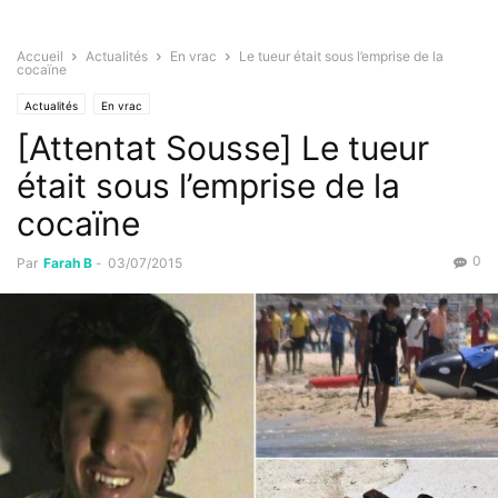
Accueil
Actualités
En vrac
Le tueur était sous l’emprise de la
cocaïne
Actualités
En vrac
[Attentat Sousse] Le tueur
était sous l’emprise de la
cocaïne
0
Par
Farah B
-
03/07/2015