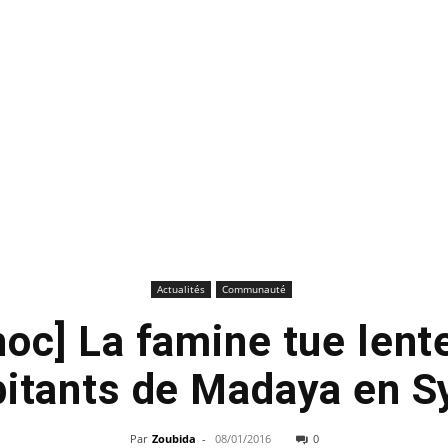
Actualités
Communauté
hoc] La famine tue lent
itants de Madaya en S
Par
Zoubida
-
08/01/2016
0