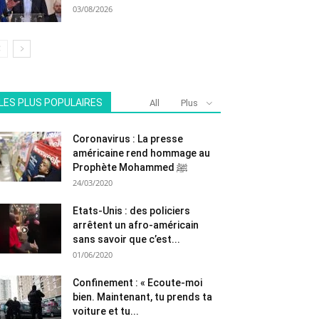
03/08/2026
LES PLUS POPULAIRES
All
Plus
Coronavirus : La presse
américaine rend hommage au
Prophète Mohammed ﷺ
24/03/2020
Etats-Unis : des policiers
arrêtent un afro-américain
sans savoir que c’est...
01/06/2020
Confinement : « Ecoute-moi
bien. Maintenant, tu prends ta
voiture et tu...