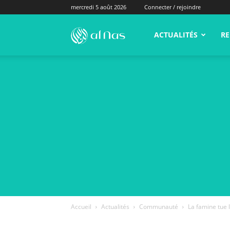
mercredi 5 août 2026
Connecter / rejoindre
alNas.fr
ACTUALITÉS
RE
Accueil
Actualités
Communauté
La famine tue 