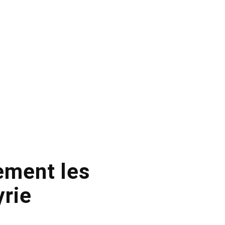
ement les
yrie