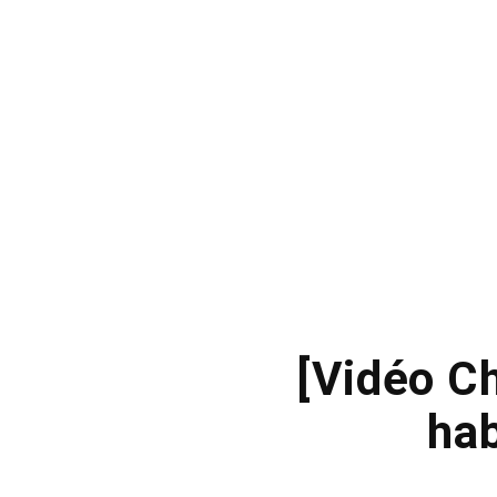
[Vidéo C
hab