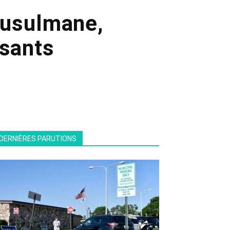
 musulmane,
ssants
DERNIÈRES PARUTIONS