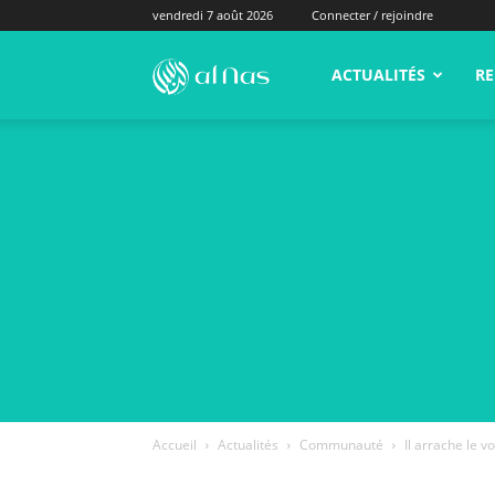
vendredi 7 août 2026
Connecter / rejoindre
alNas.fr
ACTUALITÉS
RE
Accueil
Actualités
Communauté
Il arrache le 