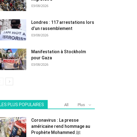
03/08/2026
Londres : 117 arrestations lors
d’un rassemblement
03/08/2026
Manifestation à Stockholm
pour Gaza
03/08/2026
LES PLUS POPULAIRES
All
Plus
Coronavirus : La presse
américaine rend hommage au
Prophète Mohammed ﷺ