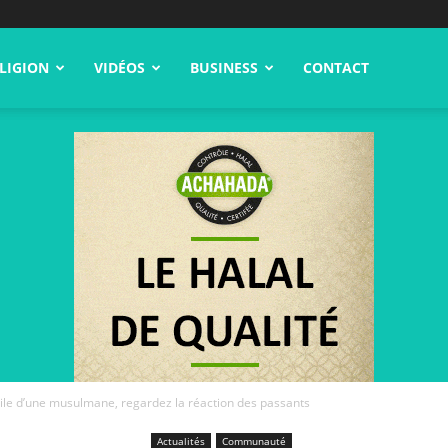
LIGION
VIDÉOS
BUSINESS
CONTACT
voile d’une musulmane, regardez la réaction des passants
Actualités
Communauté