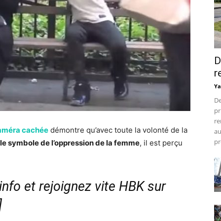
D
r
Ya
De
pr
re
caméra cachée
démontre qu’avec toute la volonté de la
au
pr
e le symbole de l’oppression de la femme
, il est perçu
nfo et rejoignez vite HBK sur
]