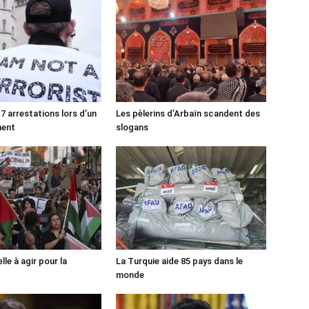
7 arrestations lors d’un
Les pèlerins d’Arbaïn scandent des
ment
slogans
lle à agir pour la
La Turquie aide 85 pays dans le
monde