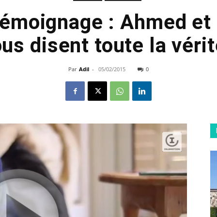
Témoignage : Ahmed et
us disent toute la vérit
Par
Adil
-
05/02/2015
0