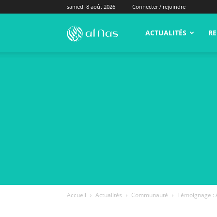
samedi 8 août 2026
Connecter / rejoindre
alNas.fr
ACTUALITÉS
RE
Accueil
Actualités
Communauté
Témoignage : A