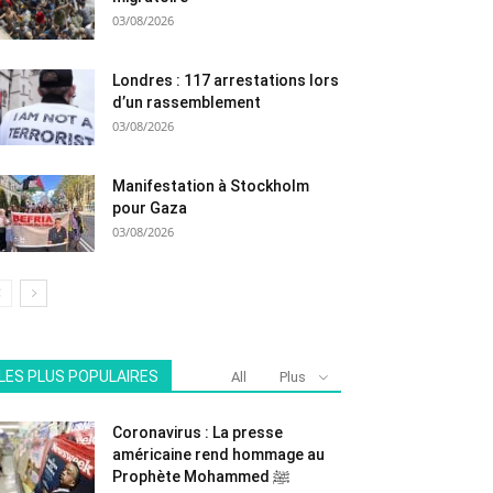
03/08/2026
Londres : 117 arrestations lors
d’un rassemblement
03/08/2026
Manifestation à Stockholm
pour Gaza
03/08/2026
LES PLUS POPULAIRES
All
Plus
Coronavirus : La presse
américaine rend hommage au
Prophète Mohammed ﷺ