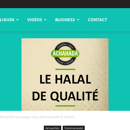
LIGION
VIDÉOS
BUSINESS
CONTACT
hmed et son papa nous disent toute la vérité...
Actualités
Communauté