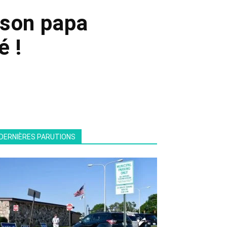
 son papa
é !
DERNIÈRES PARUTIONS