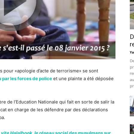
D
r
Ya
De
pr
ts pour «apologie d’acte de terrorisme» se sont
re
 par les forces de police
et une plainte a été déposée
au
pr
re de l’Education Nationale qui fait en sorte de salir la
vocat en charge de les défendre par des déclarations
pa.
 vite Halalbook, le réseau social des musulmans sur