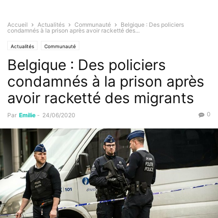
Accueil
Actualités
Communauté
Belgique : Des policiers
condamnés à la prison après avoir racketté des...
Actualités
Communauté
Belgique : Des policiers
condamnés à la prison après
avoir racketté des migrants
0
Par
Emilie
-
24/06/2020