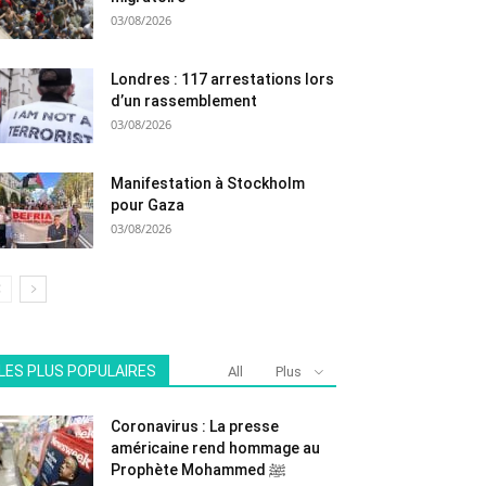
03/08/2026
Londres : 117 arrestations lors
d’un rassemblement
03/08/2026
Manifestation à Stockholm
pour Gaza
03/08/2026
LES PLUS POPULAIRES
All
Plus
Coronavirus : La presse
américaine rend hommage au
Prophète Mohammed ﷺ