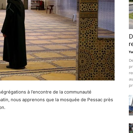
D
r
Ya
De
pr
re
au
pr
s ségrégations à l’encontre de la communauté
atin, nous apprenons que la mosquée de Pessac près
on.