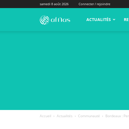
samedi 8 août 2026
Connecter / rejoindre
alNas.fr
ACTUALITÉS
RE
Accueil
Actualités
Communauté
Bordeaux : Per