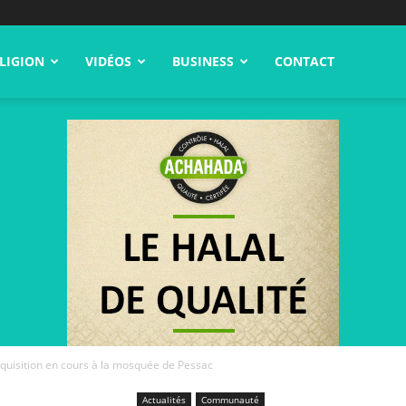
LIGION
VIDÉOS
BUSINESS
CONTACT
quisition en cours à la mosquée de Pessac
Actualités
Communauté