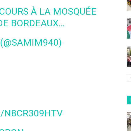
 COURS À LA MOSQUÉE
 DE BORDEAUX…
 (@SAMIM940)
M/N8CR309HTV