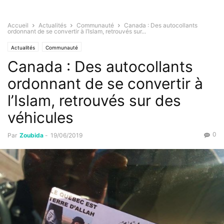
Accueil
Actualités
Communauté
Canada : Des autocollants
ordonnant de se convertir à l’Islam, retrouvés sur...
Actualités
Communauté
Canada : Des autocollants
ordonnant de se convertir à
l’Islam, retrouvés sur des
véhicules
0
Par
Zoubida
-
19/06/2019