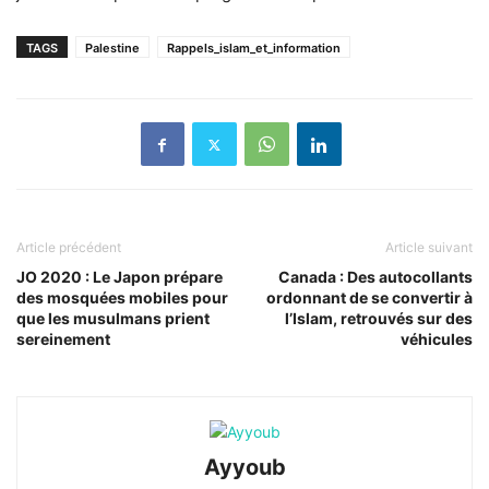
TAGS
Palestine
Rappels_islam_et_information
Article précédent
Article suivant
JO 2020 : Le Japon prépare
Canada : Des autocollants
des mosquées mobiles pour
ordonnant de se convertir à
que les musulmans prient
l’Islam, retrouvés sur des
sereinement
véhicules
Ayyoub