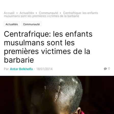
Accueil
Actualités
Communauté
Centrafrique: les enfants
musulmans sont les premières victimes de la barbarie
Actualités
Communauté
Centrafrique: les enfants
musulmans sont les
premières victimes de la
barbarie
0
Par
Antar Belkhelfa
-
18/01/2014