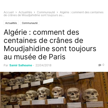
Accueil
Actualités
Communauté
Algérie : comment des centaines
de crânes de Moudjahidine sont toujours au...
Actualités
Communauté
Algérie : comment des
centaines de crânes de
Moudjahidine sont toujours
au musée de Paris
0
Par
Samir Salhoume
-
22/04/2018