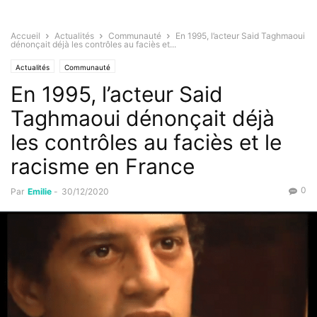
Accueil
Actualités
Communauté
En 1995, l’acteur Said Taghmaoui
dénonçait déjà les contrôles au faciès et...
Actualités
Communauté
En 1995, l’acteur Said
Taghmaoui dénonçait déjà
les contrôles au faciès et le
racisme en France
0
Par
Emilie
-
30/12/2020