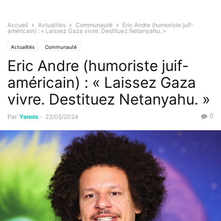
Accueil
Actualités
Communauté
Eric Andre (humoriste juif-
américain) : « Laissez Gaza vivre. Destituez Netanyahu. »
Actualités
Communauté
Eric Andre (humoriste juif-
américain) : « Laissez Gaza
vivre. Destituez Netanyahu. »
0
Par
Yannis
-
22/05/2024