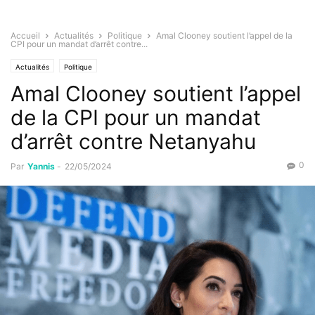
Accueil
Actualités
Politique
Amal Clooney soutient l’appel de la
CPI pour un mandat d’arrêt contre...
Actualités
Politique
Amal Clooney soutient l’appel
de la CPI pour un mandat
d’arrêt contre Netanyahu
0
Par
Yannis
-
22/05/2024