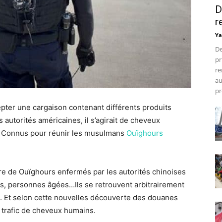
D
r
Ya
De
pr
re
au
pr
pter une cargaison contenant différents produits
es autorités américaines, il s’agirait de cheveux
g. Connus pour réunir les musulmans
Ouïghours
bre de Ouïghours enfermés par les autorités chinoises
, personnes âgées…Ils se retrouvent arbitrairement
t. Et selon cette nouvelles découverte des douanes
n trafic de cheveux humains.