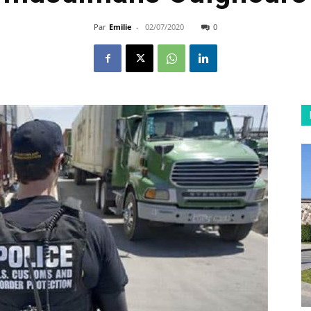
Par
Emilie
-
02/07/2020
0