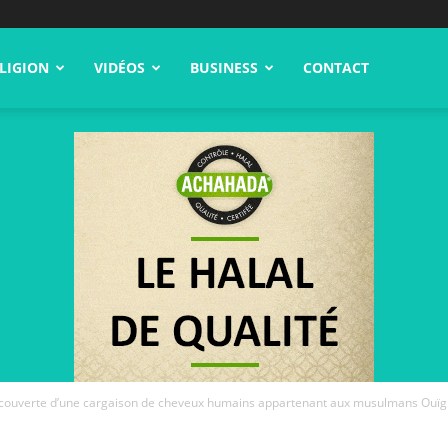
LIGION
VIDÉOS
BUSINESS
CONTACT
découverte d’une cargaison de cheveux humains appartenant aux musulmans Ouï