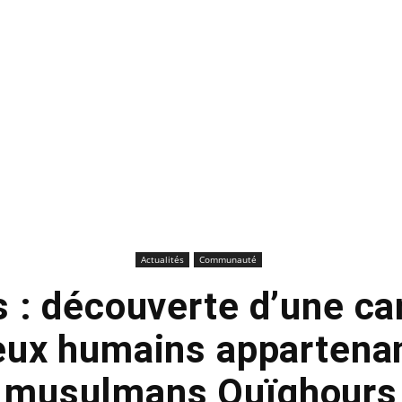
Actualités
Communauté
s : découverte d’une ca
ux humains appartena
musulmans Ouïghours