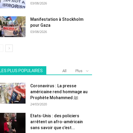
03/08/2026
Manifestation à Stockholm
pour Gaza
03/08/2026
LES PLUS POPULAIRES
All
Plus
Coronavirus : La presse
américaine rend hommage au
Prophète Mohammed ﷺ
24/03/2020
Etats-Unis : des policiers
arrêtent un afro-américain
sans savoir que c’est...