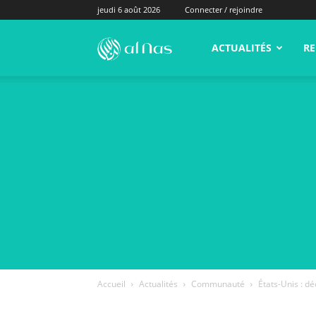
jeudi 6 août 2026
Connecter / rejoindre
alNas.fr
ACTUALITÉS
RE
Accueil
Actualités
Communauté
États-Unis : 