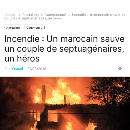
Accueil
Actualités
Communauté
Incendie : Un marocain sauve un
couple de septuagénaires, un héros
Actualités
Communauté
Incendie : Un marocain sauve
un couple de septuagénaires,
un héros
0
Par
Youcef
-
21/03/2018