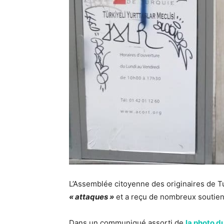
L’Assemblée citoyenne des originaires de 
« attaques »
et a reçu de nombreux soutien d
Dans un communiqué assorti de
la photo d