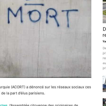
D
r
Ya
De
pr
re
au
pr
Turquie (ACORT) a dénoncé sur les réseaux sociaux ces
e la part d’élus parisiens.
u tag,
l’Assemblée citoyenne des originaires de