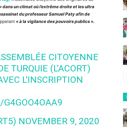
« dans un climat où l’extrême droite et les ultra
assassinat du professeur Samuel Paty afin de
appelant
« à la vigilance des pouvoirs publics ».
’ASSEMBLÉE CITOYENNE
DE TURQUIE (L’ACORT)
AVEC L’INSCRIPTION
M/G4GOO4OAA9
RT5)
NOVEMBER 9, 2020