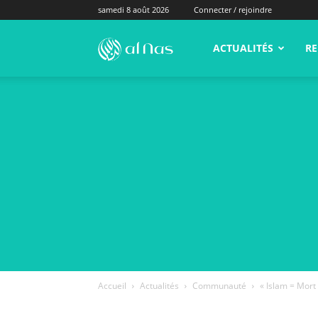
samedi 8 août 2026
Connecter / rejoindre
alNas.fr
ACTUALITÉS
RE
Accueil
Actualités
Communauté
« Islam = Mort 