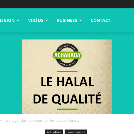
LIGION
VIDÉOS
BUSINESS
CONTACT
» : des tags islamophobes sur les locaux d’une...
Actualités
Communauté