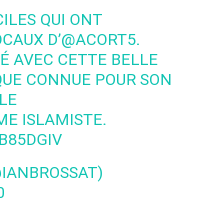
ILES QUI ONT
OCAUX D’
@ACORT5
.
TÉ AVEC CETTE BELLE
QUE CONNUE POUR SON
LE
E ISLAMISTE.
BB85DGIV
@IANBROSSAT)
0