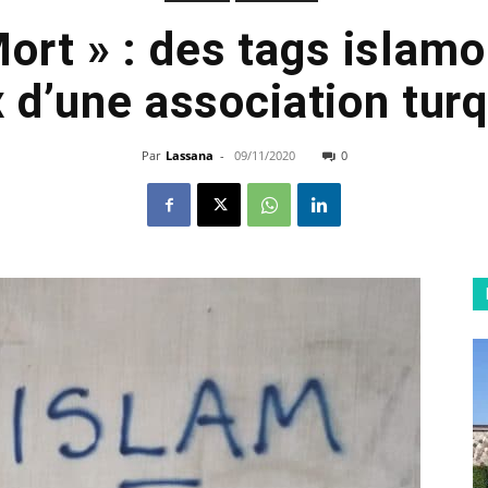
Mort » : des tags islam
x d’une association turq
Par
Lassana
-
09/11/2020
0