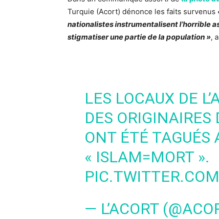
Turquie (Acort) dénonce les faits survenus
nationalistes instrumentalisent l’horrible 
stigmatiser une partie de la population »
, 
LES LOCAUX DE L
DES ORIGINAIRES 
ONT ÉTÉ TAGUÉS 
« ISLAM=MORT ».
PIC.TWITTER.CO
— L’ACORT (@ACO