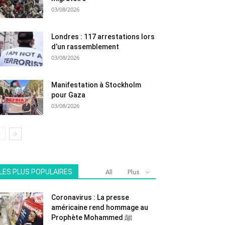
03/08/2026
Londres : 117 arrestations lors
d’un rassemblement
03/08/2026
Manifestation à Stockholm
pour Gaza
03/08/2026
LES PLUS POPULAIRES
All
Plus
Coronavirus : La presse
américaine rend hommage au
Prophète Mohammed ﷺ