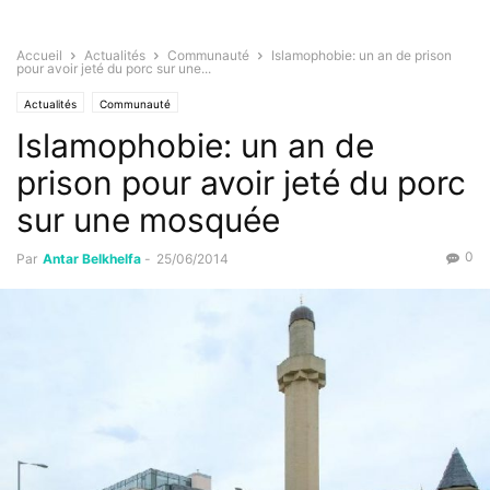
Accueil
Actualités
Communauté
Islamophobie: un an de prison
pour avoir jeté du porc sur une...
Actualités
Communauté
Islamophobie: un an de
prison pour avoir jeté du porc
sur une mosquée
0
Par
Antar Belkhelfa
-
25/06/2014