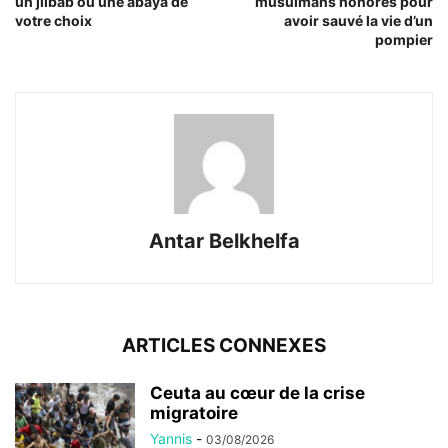
un jilbab ou une abaya de
musulmans honorés pour
votre choix
avoir sauvé la vie d’un
pompier
Antar Belkhelfa
ARTICLES CONNEXES
Ceuta au cœur de la crise
migratoire
Yannis
-
03/08/2026