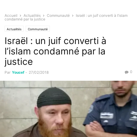
Accueil
Actualités
Communauté
Israël : un juif converti à l’islam
condamné par la justice
Actualités
Communauté
Israël : un juif converti à
l’islam condamné par la
justice
0
Par
Youcef
-
27/02/2018