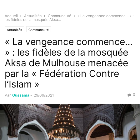
Accueil
Actualités
Communauté
« La vengeance commence… » :
les fidèles de la mosquée Aksa...
Actualités
Communauté
« La vengeance commence…
» : les fidèles de la mosquée
Aksa de Mulhouse menacée
par la « Fédération Contre
l’Islam »
0
Par
Oussama
-
29/09/2021