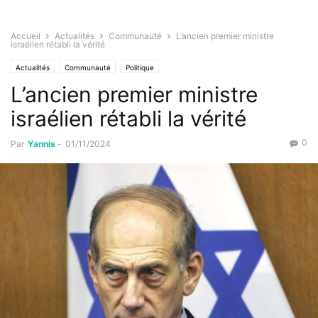
Accueil
Actualités
Communauté
L’ancien premier ministre
israélien rétabli la vérité
Actualités
Communauté
Politique
L’ancien premier ministre
israélien rétabli la vérité
0
Par
Yannis
-
01/11/2024