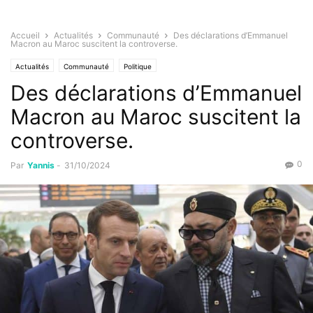
Accueil
Actualités
Communauté
Des déclarations d’Emmanuel
Macron au Maroc suscitent la controverse.
Actualités
Communauté
Politique
Des déclarations d’Emmanuel
Macron au Maroc suscitent la
controverse.
0
Par
Yannis
-
31/10/2024