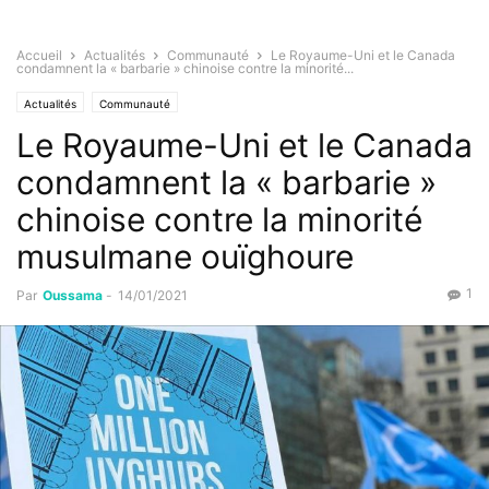
Accueil
Actualités
Communauté
Le Royaume-Uni et le Canada
condamnent la « barbarie » chinoise contre la minorité...
Actualités
Communauté
Le Royaume-Uni et le Canada
condamnent la « barbarie »
chinoise contre la minorité
musulmane ouïghoure
1
Par
Oussama
-
14/01/2021