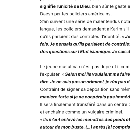
signifie l’unicité de Dieu
, bien sûr le geste
Daesh par les policiers américains.
S’en suivent une série de malentendus nota
langue, les policiers demandent à Karim s’il 
qu’ils parlaient des contrôles d’identité. «
Je
fois. Je pensais qu’ils parlaient de contrôle
des questions sur l’Etat islamique. Je sui
Le jeune musulman n’est pas dupe et il comp
l’expulser. «
Selon moi ils voulaient me fai
dire. Je ne suis pas un criminel, je n’ai pas d
Contraint de signer sa déposition sans même
manière forte si je ne coopérais pas immé
Il sera finalement transféré dans un centre 
et enchaîné comme un vulgaire criminel.
«
Ils m’ont enlevé les menottes des pieds et
autour de mon buste. (…) après j’ai compris