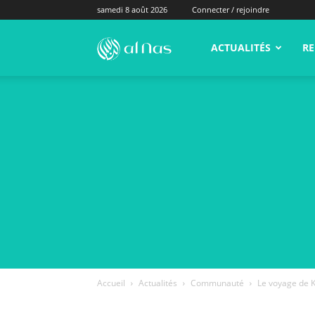
samedi 8 août 2026
Connecter / rejoindre
alNas.fr
ACTUALITÉS
RE
Accueil
Actualités
Communauté
Le voyage de K