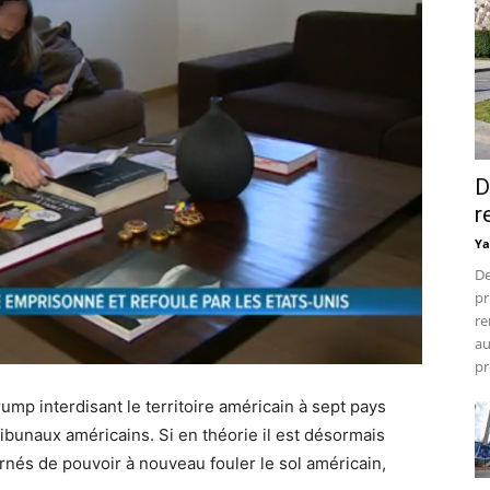
D
r
Ya
De
pr
re
au
pr
ump interdisant le territoire américain à sept pays
bunaux américains. Si en théorie il est désormais
nés de pouvoir à nouveau fouler le sol américain,