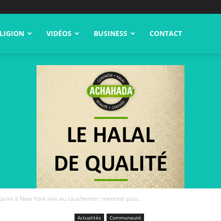
LIGION
VIDÉOS
BUSINESS
CONTACT
arim à New York vire au cauchemar: menotté puis...
Actualités
Communauté