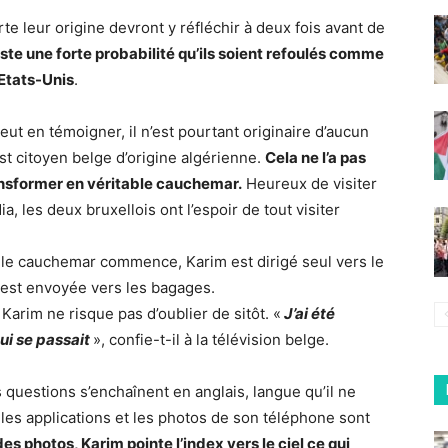
 leur origine devront y réfléchir à deux fois avant de
xiste une forte probabilité qu’ils soient refoulés comme
 Etats-Unis
.
t en témoigner, il n’est pourtant originaire d’aucun
st citoyen belge d’origine algérienne.
Cela ne l’a pas
ansformer en véritable cauchemar.
Heureux de visiter
les deux bruxellois ont l’espoir de tout visiter
k le cauchemar commence, Karim est dirigé seul vers le
est envoyée vers les bagages.
Karim ne risque pas d’oublier de sitôt. «
J’ai été
ui se passait
», confie-t-il à la télévision belge.
questions s’enchaînent en anglais, langue qu’il ne
es applications et les photos de son téléphone sont
des photos, Karim pointe l’index vers le ciel ce qui