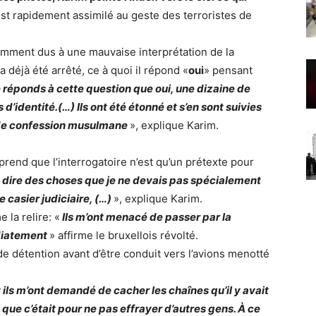
 est rapidement assimilé au geste des terroristes de
mment dus à une mauvaise interprétation de la
a déjà été arrêté, ce à quoi il répond «
oui
» pensant
 réponds à cette question que oui, une dizaine de
s d’identité.(…) Ils ont été étonné et s’en sont suivies
s de confession musulmane
», explique Karim.
rend que l’interrogatoire n’est qu’un prétexte pour
re dire des choses que je ne devais pas spécialement
e casier judiciaire, (…)
», explique Karim.
 la relire: «
Ils m’ont menacé de passer par la
diatement
» affirme le bruxellois révolté.
de détention avant d’être conduit vers l’avions menotté
 ils m’ont demandé de cacher les chaînes qu’il y avait
 que c’était pour ne pas effrayer d’autres gens. À ce