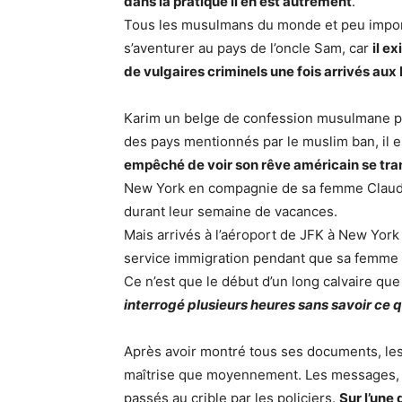
dans la pratique il en est autrement
.
Tous les musulmans du monde et peu importe
s’aventurer au pays de l’oncle Sam, car
il e
de vulgaires criminels une fois arrivés aux
Karim un belge de confession musulmane peu
des pays mentionnés par le muslim ban, il e
empêché de voir son rêve américain se tr
New York en compagnie de sa femme Claudia, 
durant leur semaine de vacances.
Mais arrivés à l’aéroport de JFK à New Yor
service immigration pendant que sa femme 
Ce n’est que le début d’un long calvaire que 
interrogé plusieurs heures sans savoir ce q
Après avoir montré tous ses documents, les 
maîtrise que moyennement. Les messages, l
passés au crible par les policiers.
Sur l’une 