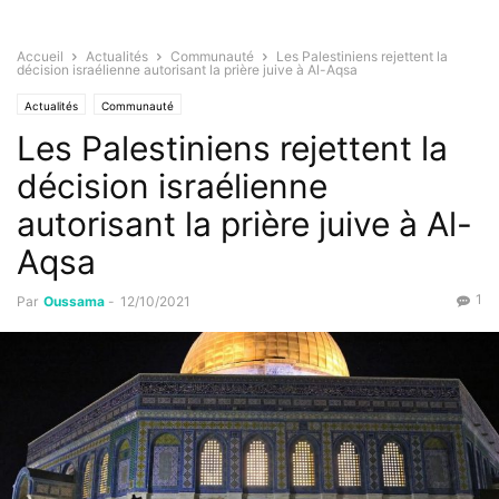
Accueil
Actualités
Communauté
Les Palestiniens rejettent la
décision israélienne autorisant la prière juive à Al-Aqsa
Actualités
Communauté
Les Palestiniens rejettent la
décision israélienne
autorisant la prière juive à Al-
Aqsa
1
Par
Oussama
-
12/10/2021