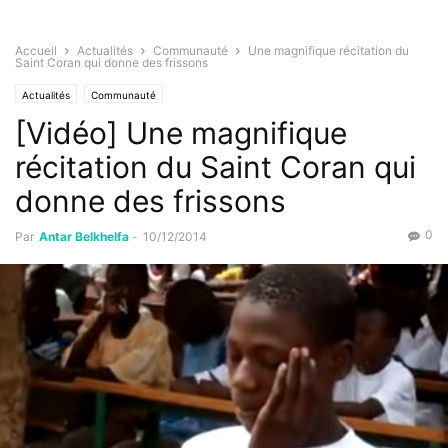
Accueil
Actualités
Communauté
Une magnifique récitation du
Saint Coran qui donne des frissons
Actualités
Communauté
[Vidéo] Une magnifique
récitation du Saint Coran qui
donne des frissons
0
Par
Antar Belkhelfa
-
10/12/2014