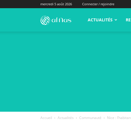
mercredi 5 août 2026
Connecter / rejoindre
alNas.fr
ACTUALITÉS
RE
Accueil
Actualités
Communauté
Nice : l’habita