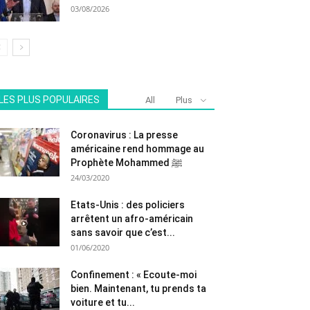
03/08/2026
LES PLUS POPULAIRES
All
Plus
Coronavirus : La presse
américaine rend hommage au
Prophète Mohammed ﷺ
24/03/2020
Etats-Unis : des policiers
arrêtent un afro-américain
sans savoir que c’est...
01/06/2020
Confinement : « Ecoute-moi
bien. Maintenant, tu prends ta
voiture et tu...