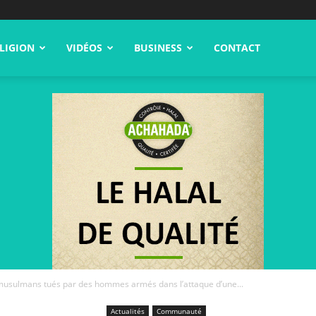
LIGION
VIDÉOS
BUSINESS
CONTACT
 musulmans tués par des hommes armés dans l’attaque d’une...
Actualités
Communauté