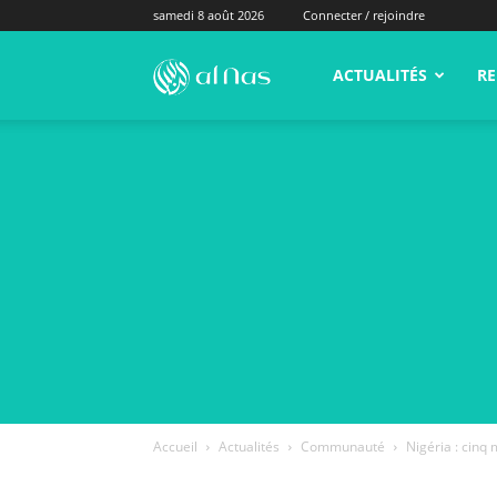
samedi 8 août 2026
Connecter / rejoindre
alNas.fr
ACTUALITÉS
RE
Accueil
Actualités
Communauté
Nigéria : cinq