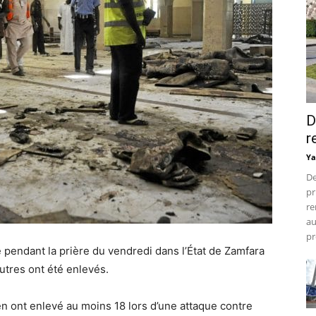
D
r
Ya
De
pr
re
au
pr
endant la prière du vendredi dans l’État de Zamfara
utres ont été enlevés.
n ont enlevé au moins 18 lors d’une attaque contre