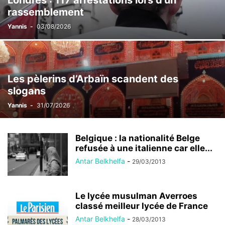
Londres : 117 arrestations lors d’un
rassemblement
Yannis
-
03/08/2026
Les pèlerins d’Arbaïn scandent des
slogans
Yannis
-
31/07/2026
Belgique : la nationalité Belge
refusée à une italienne car elle...
Antar Belkhelfa
-
29/03/2013
Le lycée musulman Averroes
classé meilleur lycée de France
Antar Belkhelfa
-
28/03/2013