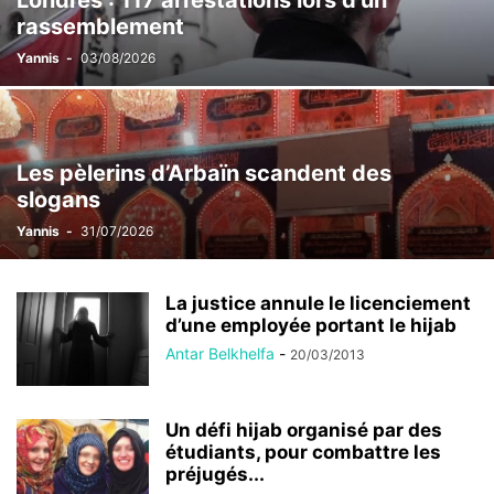
Londres : 117 arrestations lors d’un
rassemblement
Yannis
-
03/08/2026
Les pèlerins d’Arbaïn scandent des
slogans
Yannis
-
31/07/2026
La justice annule le licenciement
d’une employée portant le hijab
Antar Belkhelfa
-
20/03/2013
Un défi hijab organisé par des
étudiants, pour combattre les
préjugés...