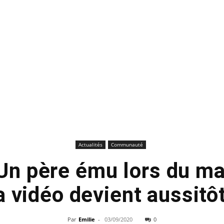
Actualités
Communauté
 Un père ému lors du ma
 la vidéo devient aussitôt
Par
Emilie
-
03/09/2020
0