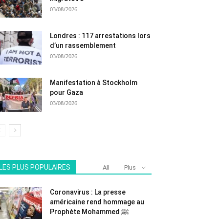
03/08/2026
Londres : 117 arrestations lors
d’un rassemblement
03/08/2026
Manifestation à Stockholm
pour Gaza
03/08/2026
LES PLUS POPULAIRES
All
Plus
Coronavirus : La presse
américaine rend hommage au
Prophète Mohammed ﷺ