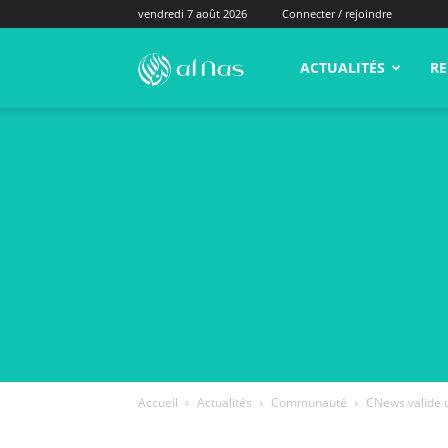
vendredi 7 août 2026
Connecter / rejoindre
alNas.fr
ACTUALITÉS
RE
Accueil
Actualités
Communauté
CNews valide u