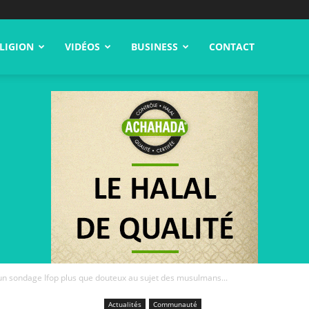
LIGION
VIDÉOS
BUSINESS
CONTACT
n sondage Ifop plus que douteux au sujet des musulmans...
Actualités
Communauté