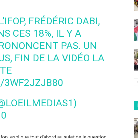
’IFOP, FRÉDÉRIC DABI,
S CES 18%, IL Y A
 PRONONCENT PAS. UN
, FIN DE LA VIDÉO LA
NTE
M/3WF2JZJB80
(@LOEILMEDIAS1)
20
’Ifop, explique tout d’abord au sujet de la question