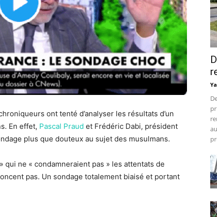
D
r
Ya
De
pr
 chroniqueurs ont tenté d’analyser les résultats d’un
re
. En effet,
Pascal Praud
et Frédéric Dabi, président
au
 sondage plus que douteux au sujet des musulmans.
pr
» qui ne « condamneraient pas » les attentats de
noncent pas. Un sondage totalement biaisé et portant
.