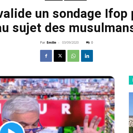
alide un sondage Ifop 
au sujet des musulman
Par
Emilie
-
03/09/2020
0