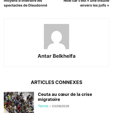
moyens d’interdire les
Noël car c’est « une insulte
spectacles de Dieudonné
envers les juifs »
Antar Belkhelfa
ARTICLES CONNEXES
Ceuta au cœur de la crise
migratoire
Yannis
-
03/08/2026