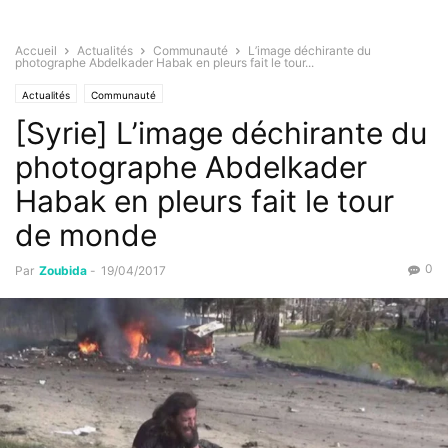
Accueil
Actualités
Communauté
L’image déchirante du
photographe Abdelkader Habak en pleurs fait le tour...
Actualités
Communauté
[Syrie] L’image déchirante du
photographe Abdelkader
Habak en pleurs fait le tour
de monde
0
Par
Zoubida
-
19/04/2017