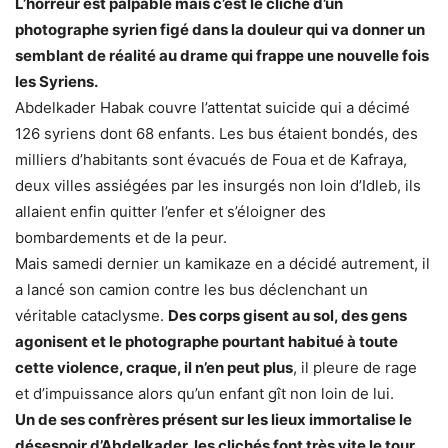
L’horreur est palpable mais c’est le cliché d’un
photographe syrien figé dans la douleur qui va donner un
semblant de réalité au drame qui frappe une nouvelle fois
les Syriens.
Abdelkader Habak couvre l’attentat suicide qui a décimé
126 syriens dont 68 enfants. Les bus étaient bondés, des
milliers d’habitants sont évacués de Foua et de Kafraya,
deux villes assiégées par les insurgés non loin d’Idleb, ils
allaient enfin quitter l’enfer et s’éloigner des
bombardements et de la peur.
Mais samedi dernier un kamikaze en a décidé autrement, il
a lancé son camion contre les bus déclenchant un
véritable cataclysme.
Des corps gisent au sol, des gens
agonisent et le photographe pourtant habitué à toute
cette violence, craque, il n’en peut plus
, il pleure de rage
et d’impuissance alors qu’un enfant gît non loin de lui.
Un de ses confrères présent sur les lieux immortalise le
désespoir d’Abdelkader, les clichés font très vite le tour