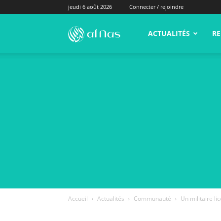
jeudi 6 août 2026
Connecter / rejoindre
alNas.fr
ACTUALITÉS
RE
Accueil
Actualités
Communauté
Un militaire l