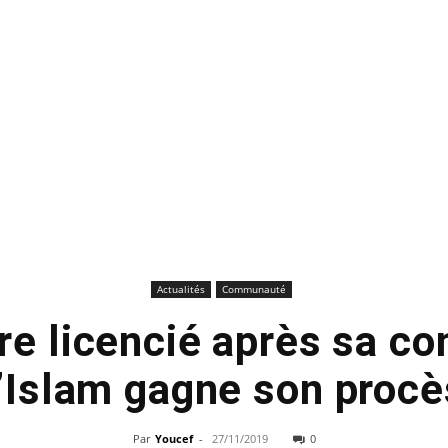
Actualités
Communauté
ire licencié après sa co
l’Islam gagne son procè
Par
Youcef
-
27/11/2019
0