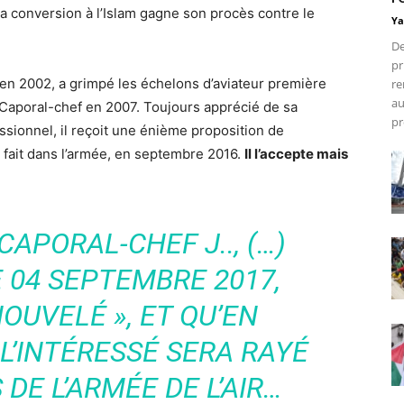
 sa conversion à l’Islam gagne son procès contre le
Ya
De
pr
ir en 2002, a grimpé les échelons d’aviateur première
re
au
e Caporal-chef en 2007. Toujours apprécié de sa
pr
sionnel, il reçoit une énième proposition de
fait dans l’armée, en septembre 2016.
Il l’accepte mais
APORAL-CHEF J.., (…)
 04 SEPTEMBRE 2017,
OUVELÉ », ET QU’EN
L’INTÉRESSÉ SERA RAYÉ
DE L’ARMÉE DE L’AIR…