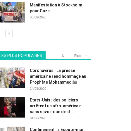
Manifestation à Stockholm
pour Gaza
03/08/2026
LES PLUS POPULAIRES
All
Plus
Coronavirus : La presse
américaine rend hommage au
Prophète Mohammed ﷺ
24/03/2020
Etats-Unis : des policiers
arrêtent un afro-américain
sans savoir que c’est...
01/06/2020
Confinement : « Ecoute-moi