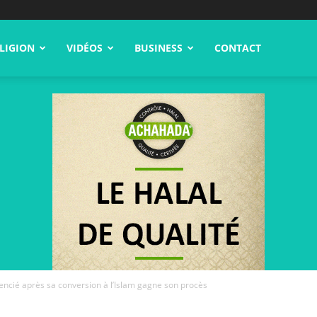
LIGION
VIDÉOS
BUSINESS
CONTACT
icencié après sa conversion à l’Islam gagne son procès