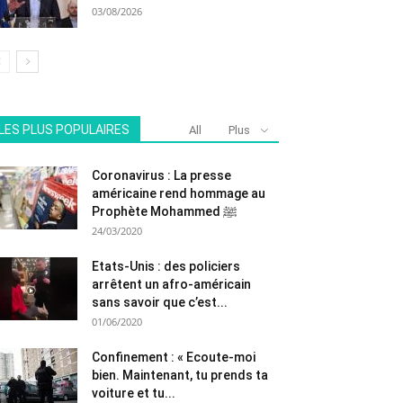
03/08/2026
LES PLUS POPULAIRES
All
Plus
Coronavirus : La presse
américaine rend hommage au
Prophète Mohammed ﷺ
24/03/2020
Etats-Unis : des policiers
arrêtent un afro-américain
sans savoir que c’est...
01/06/2020
Confinement : « Ecoute-moi
bien. Maintenant, tu prends ta
voiture et tu...