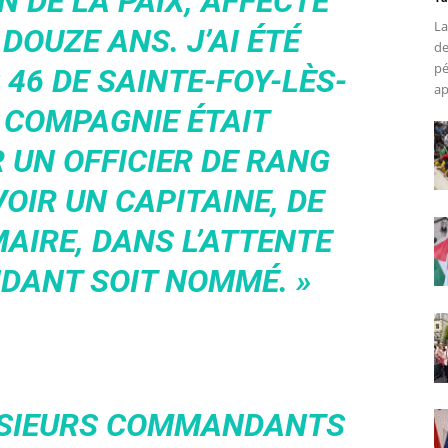
N DE LA PAIX, AFFECTÉ
La
DOUZE ANS. J’AI ÉTÉ
de
pé
 46 DE SAINTE-FOY-LÈS-
ap
 COMPAGNIE ÉTAIT
UN OFFICIER DE RANG
VOIR UN CAPITAINE, DE
AIRE, DANS L’ATTENTE
DANT SOIT NOMMÉ. »
LUSIEURS COMMANDANTS