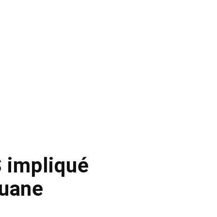
S impliqué
ouane