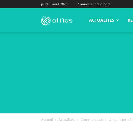
jeudi 6 août 2026
Connecter / rejoindre
alNas.fr
ACTUALITÉS
RE
Accueil
Actualités
Communauté
Un policier dé