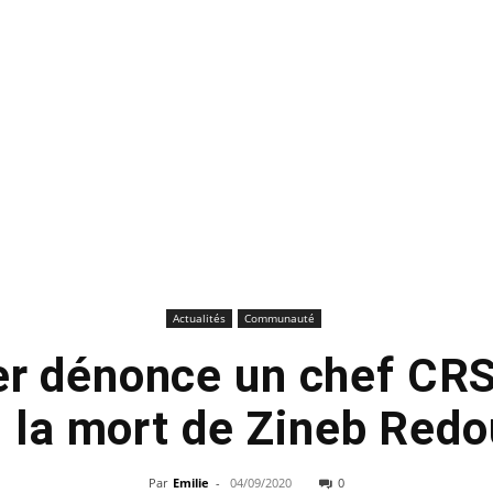
Actualités
Communauté
er dénonce un chef CR
 la mort de Zineb Red
Par
Emilie
-
04/09/2020
0