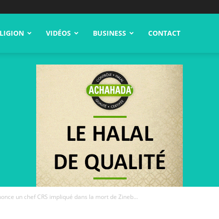
LIGION
VIDÉOS
BUSINESS
CONTACT
nonce un chef CRS impliqué dans la mort de Zineb...