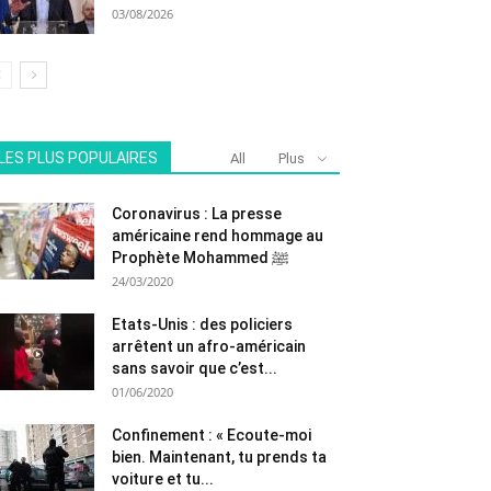
03/08/2026
LES PLUS POPULAIRES
All
Plus
Coronavirus : La presse
américaine rend hommage au
Prophète Mohammed ﷺ
24/03/2020
Etats-Unis : des policiers
arrêtent un afro-américain
sans savoir que c’est...
01/06/2020
Confinement : « Ecoute-moi
bien. Maintenant, tu prends ta
voiture et tu...