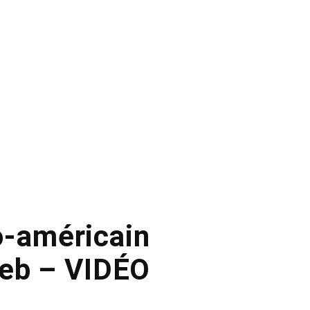
o-américain
 web – VIDÉO