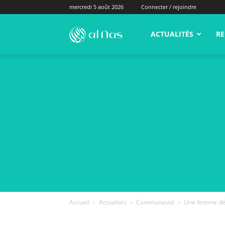
mercredi 5 août 2026
Connecter / rejoindre
alNas.fr
ACTUALITÉS
RE
Accueil
Actualités
Communauté
Une femme déno