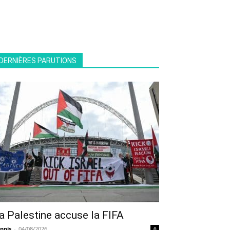
DERNIÈRES PARUTIONS
a Palestine accuse la FIFA
nnis
-
04/08/2026
0