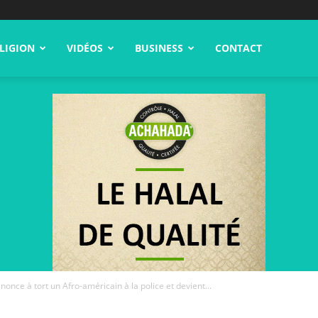
LIGION
VIDÉOS
BUSINESS
CONTACT
nce à tort un Afro-américain à la police et devient...